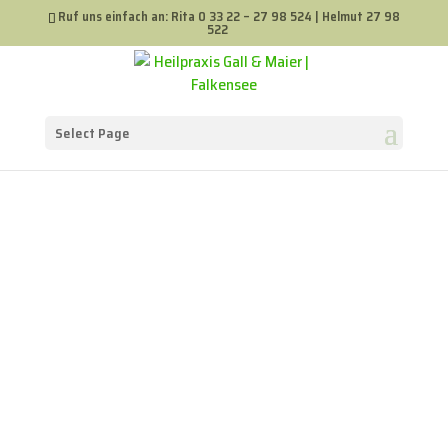
Ruf uns einfach an: Rita
0 33 22 – 27 98 524
| Helmut
27 98
522
Select Page