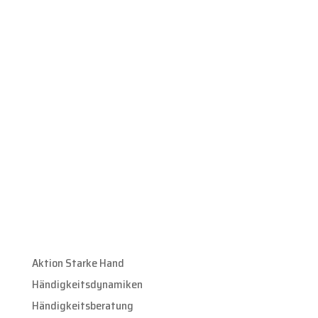
«Das geht jetzt alles viel leichter.»
«Er ist
viel ausgeglichener. Hat viel mehr Energie. Ist
überhaupt nicht mehr so müde und fertig, wenn er
aus der Schule kommt. Er ist im ganzen viel
stressresistenter geworden und viel mehr bei
sich. Die Schule macht ihm wieder Freude!»
Aktion Starke Hand
Händigkeitsdynamiken
Händigkeitsberatung